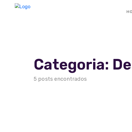
H
Categoria: D
5 posts encontrados
Home
A Agência