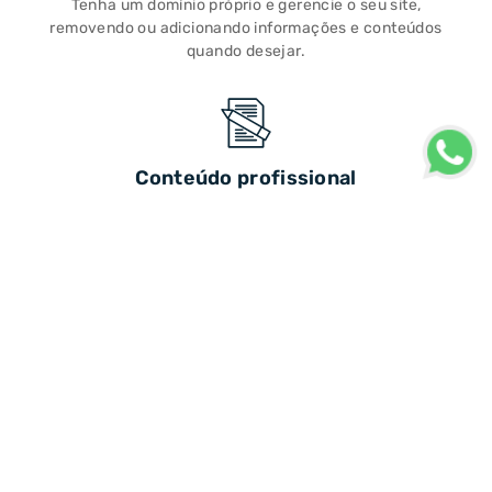
Tenha um domínio próprio e gerencie o seu site,
removendo ou adicionando informações e conteúdos
quando desejar.
Conteúdo profissional
Redatores especializados farão todos os conteúdos do
seu site, utilizando estratégias de UX Writing.
Otimização SEO
Apareça na primeira página do Google através de
conteúdos orgânicos relevantes e otimizados em SEO.