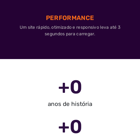
PERFORMANCE
Um site rápido, otimizado e responsivo leva até 3
segundos para carregar.
+
0
anos de história
+
0