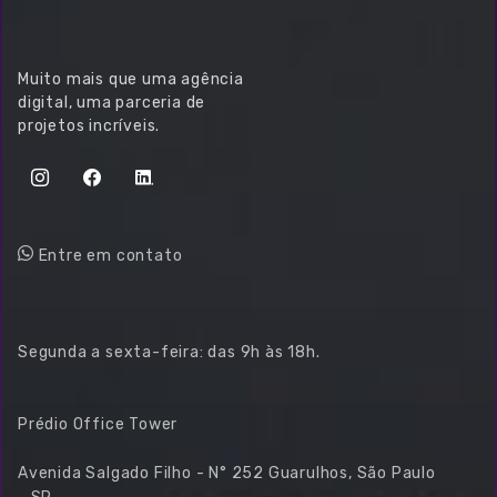
Muito mais que uma agência
digital, uma parceria de
projetos incríveis.
Atendimento WhatsApp
STRONG BLINDADOS
Entre em contato
Google Ads
Mídias Sociais
contato@decsigner.com.br
Segunda a sexta-feira: das 9h às 18h.
Endereço
Prédio Office Tower
Avenida Salgado Filho - N° 252 Guarulhos, São Paulo