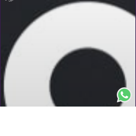
- SP
Parceirias e Certificações
CONSENTI NETWORKS
WebSite
Identidade Visual
Mídias Sociais
Agência de Marketing Digital Decsigner. ©2012 - 2026
Todos os direitos reservados.