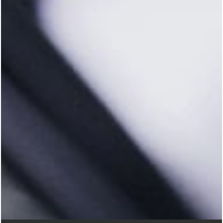
BMGG LIXEIRAS
WebSite
Identidade Visual
Google Ads
Mídias
Sociais
Entre
em
contato
contato@decsigner.com.br