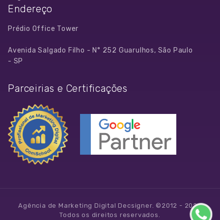
contato@decsigner.com.br
Endereço
Prédio Office Tower
Avenida Salgado Filho - N° 252 Guarulhos, São Paulo
- SP
Parceirias e Certificações
Agência de Marketing Digital Decsigner. ©2012 - 2026
Todos os direitos reservados.