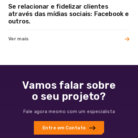
Cases
Se relacionar e fidelizar clientes
através das mídias sociais: Facebook e
Blog
outros.
Contato
Ver mais
Vamos falar sobre
o seu projeto?
Fale agora mesmo com um especialista
Entre em Contato