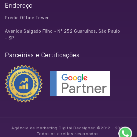
contato@decsigner.com.br
Endereço
Prédio Office Tower
Avenida Salgado Filho - N° 252 Guarulhos, São Paulo
- SP
Parceirias e Certificações
Agência de Marketing Digital Decsigner. ©2012 - 2026
Todos os direitos reservados.