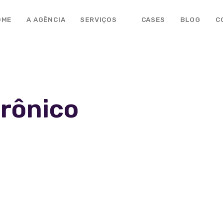
OME
A AGÊNCIA
SERVIÇOS
CASES
BLOG
C
trônico