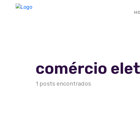
H
comércio ele
Home
1 posts encontrados
A Agência
Serviços