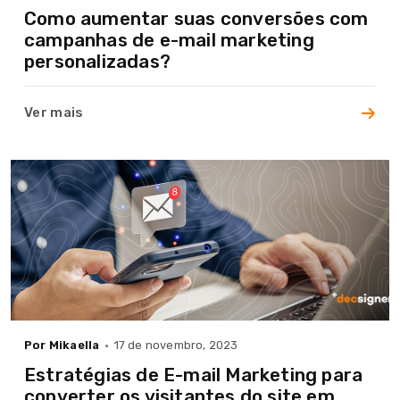
Como aumentar suas conversões com
campanhas de e-mail marketing
personalizadas?
Home
A Agência
Ver mais
Serviços
Cases
Blog
Contato
Por Mikaella
17 de novembro, 2023
Estratégias de E-mail Marketing para
converter os visitantes do site em