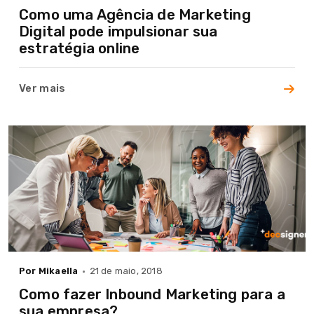
Como uma Agência de Marketing
Digital pode impulsionar sua
estratégia online
Ver mais
Home
A Agência
Serviços
Cases
Blog
Por Mikaella
21 de maio, 2018
Contato
Como fazer Inbound Marketing para a
sua empresa?