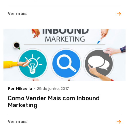
Ver mais
+55
11
97072-
4299
Por Mikaella
28 de junho, 2017
contato@decsigner.com.br
Como Vender Mais com Inbound
Marketing
Ver mais