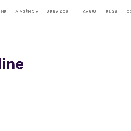
OME
A AGÊNCIA
SERVIÇOS
CASES
BLOG
C
line