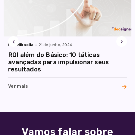
Entre
em
‹
›
contato
Por Mikaella
21 de junho, 2024
ROI além do Básico: 10 táticas
contato@decsigner.com.br
avançadas para impulsionar seus
resultados
Ver mais
Vamos falar sobre